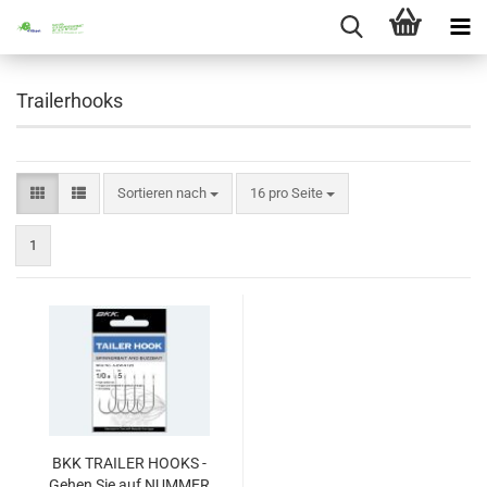
Trailerhooks
Sortieren nach
pro Seite
Sortieren nach
16 pro Seite
1
BKK TRAILER HOOKS -
Gehen Sie auf NUMMER