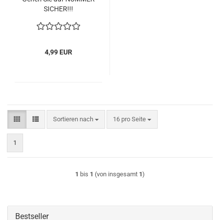
SICHER!!!
4,99 EUR
Sortieren nach
pro Seite
Sortieren nach
16 pro Seite
1
1
bis
1
(von insgesamt
1
)
Bestseller