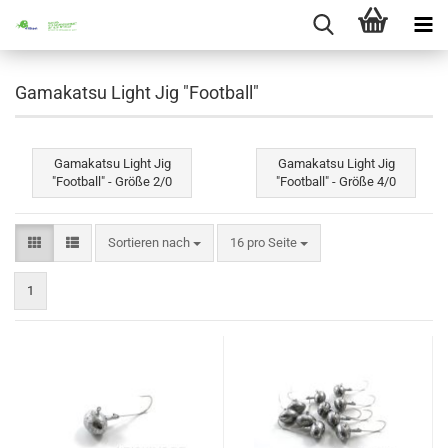
Gamakatsu Light Jig "Football"
Gamakatsu Light Jig
Gamakatsu Light Jig
"Football" - Größe 2/0
"Football" - Größe 4/0
Sortieren nach
pro Seite
Sortieren nach
16 pro Seite
1