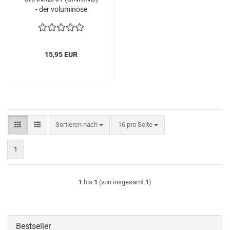
- der voluminöse
Raubfischkiller!!!
15,95 EUR
Sortieren nach
pro Seite
Sortieren nach
16 pro Seite
1
1
bis
1
(von insgesamt
1
)
Bestseller