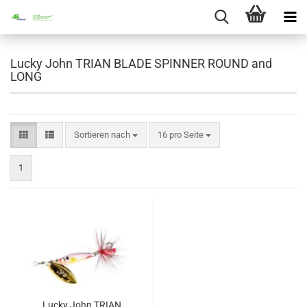
Lucky John TRIAN BLADE SPINNER ROUND and
LONG
Sortieren nach
pro Seite
Sortieren nach
16 pro Seite
1
Lucky John TRIAN