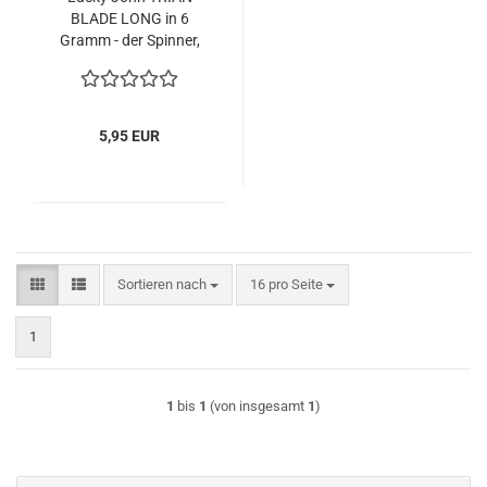
BLADE LONG in 6
Gramm - der Spinner,
der auch tief kann!!!
5,95 EUR
Sortieren nach
pro Seite
Sortieren nach
16 pro Seite
1
1
bis
1
(von insgesamt
1
)