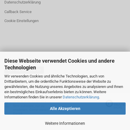
Datenschutzerklärung
Callback Service
Cookie Einstellungen
Diese Webseite verwendet Cookies und andere
Technologien
Vertrag widerrufen
Wir verwenden Cookies und ähnliche Technologien, auch von
Drittanbietern, um die ordentliche Funktionsweise der Website zu
Webshop erstellen
mit Gambio.de © 2026
gewährleisten, die Nutzung unseres Angebotes zu analysieren und Ihnen
ein bestmögliches Einkaufserlebnis bieten zu können. Weitere
Ausgewählte Top-Bewertungen für shop.4fishing.de
Informationen finden Sie in unserer
Datenschutzerklärung
.
23.07.26
▼
Sehr zufrieden, nur zu
Alle Akzeptieren
empfehlen. Gerne wieder.
Danke
Weitere Informationen