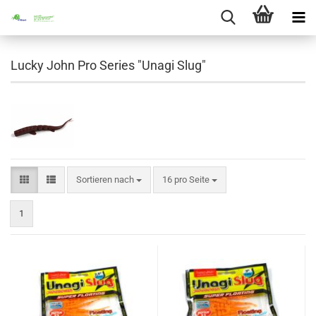
Lucky John Pro Series "Unagi Slug"
Sortieren nach
pro Seite
Sortieren nach
16 pro Seite
1