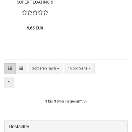
SUPER FLOATING &
SUPER BEWEGLICH!!!
5,65 EUR
Sortieren nach
pro Seite
Sortieren nach
16 pro Seite
1
1
bis
3
(von insgesamt
3
)
Bestseller