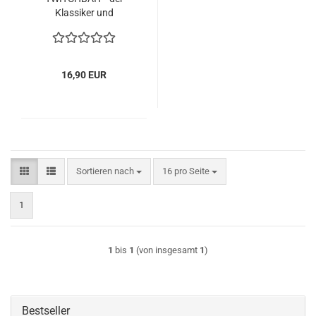
Klassiker und
Universalköder fürs
Flache!!!
16,90 EUR
Sortieren nach
pro Seite
Sortieren nach
16 pro Seite
1
1
bis
1
(von insgesamt
1
)
Bestseller