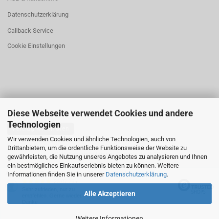
Datenschutzerklärung
Callback Service
Cookie Einstellungen
Diese Webseite verwendet Cookies und andere
Technologien
Vertrag widerrufen
Wir verwenden Cookies und ähnliche Technologien, auch von
Drittanbietern, um die ordentliche Funktionsweise der Website zu
Webshop erstellen
mit Gambio.de © 2026
gewährleisten, die Nutzung unseres Angebotes zu analysieren und Ihnen
ein bestmögliches Einkaufserlebnis bieten zu können. Weitere
Ausgewählte Top-Bewertungen für shop.4fishing.de
Informationen finden Sie in unserer
Datenschutzerklärung
.
23.07.26
▼
Sehr zufrieden, nur zu
Alle Akzeptieren
empfehlen. Gerne wieder.
Danke
Weitere Informationen