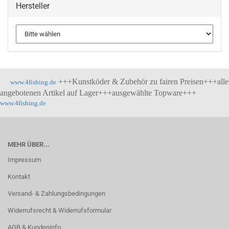
Hersteller
+++Kunstköder & Zubehör zu fairen Preisen+++alle
www.4fishing.de
angebotenen Artikel auf Lager+++ausgewählte Topware+++
www.4fishing.de
MEHR ÜBER...
Impressum
Kontakt
Versand- & Zahlungsbedingungen
Widerrufsrecht & Widerrufsformular
AGB & Kundeninfo