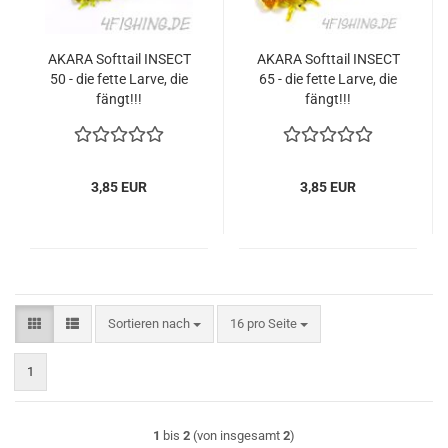
AKARA Softtail INSECT
AKARA Softtail INSECT
50 - die fette Larve, die
65 - die fette Larve, die
fängt!!!
fängt!!!
3,85 EUR
3,85 EUR
Sortieren nach
pro Seite
Sortieren nach
16 pro Seite
1
1
bis
2
(von insgesamt
2
)