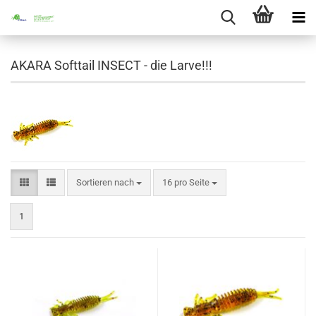
AKARA Softtail INSECT - die Larve!!!
Sortieren nach
pro Seite
Sortieren nach
16 pro Seite
1