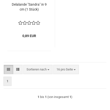
Delalande "Sandra" in 9
cm (1 Stück)
0,89 EUR
Sortieren nach
pro Seite
Sortieren nach
16 pro Seite
1
1
bis
1
(von insgesamt
1
)