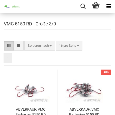
VMC 5150 RD - Größe 3/0
Sortieren nach
pro Seite
Sortieren nach
16 pro Seite
1
-40%
ABVERKAUF: VMC
ABVERKAUF: VMC
Barbarian 5150 RD
Barbarian 5150 RD