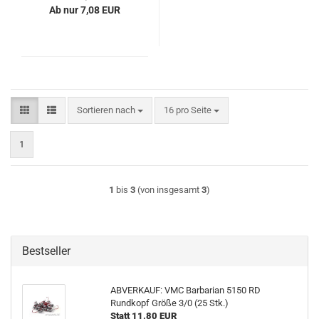
Ab nur 7,08 EUR
Sortieren nach
pro Seite
Sortieren nach
16 pro Seite
1
1
bis
3
(von insgesamt
3
)
Bestseller
ABVERKAUF: VMC Barbarian 5150 RD
Rundkopf Größe 3/0 (25 Stk.)
Statt 11,80 EUR