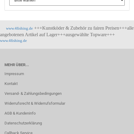
+++Kunstköder & Zubehör zu fairen Preisen+++alle
www.4fishing.de
angebotenen Artikel auf Lager+++ausgewählte Topware+++
www.4fishing.de
MEHR ÜBER...
Impressum
Kontakt
Versand- & Zahlungsbedingungen
Widerrufsrecht & Widerrufsformular
AGB & Kundeninfo
Datenschutzerklärung
Callback Service