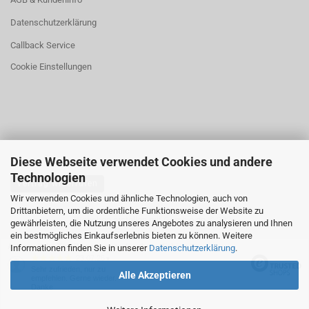
Datenschutzerklärung
Callback Service
Cookie Einstellungen
Diese Webseite verwendet Cookies und andere
Technologien
Vertrag widerrufen
Wir verwenden Cookies und ähnliche Technologien, auch von
Drittanbietern, um die ordentliche Funktionsweise der Website zu
Webshop erstellen
mit Gambio.de © 2026
gewährleisten, die Nutzung unseres Angebotes zu analysieren und Ihnen
ein bestmögliches Einkaufserlebnis bieten zu können. Weitere
Ausgewählte Top-Bewertungen für shop.4fishing.de
Informationen finden Sie in unserer
Datenschutzerklärung
.
23.07.26
▼
Sehr zufrieden, nur zu
Alle Akzeptieren
empfehlen. Gerne wieder.
Danke