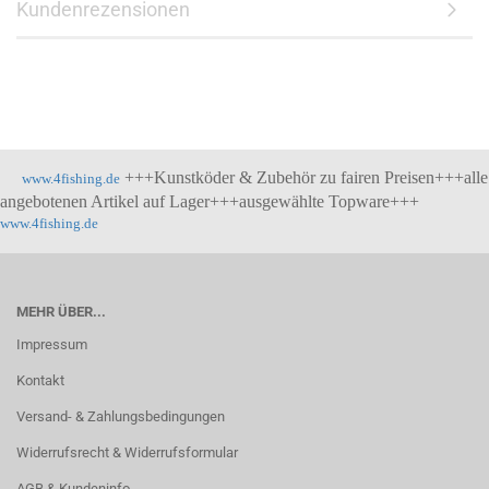
Kundenrezensionen
+++Kunstköder & Zubehör zu fairen Preisen+++alle
www.4fishing.de
angebotenen Artikel auf Lager+++ausgewählte Topware+++
www.4fishing.de
MEHR ÜBER...
Impressum
Kontakt
Versand- & Zahlungsbedingungen
Widerrufsrecht & Widerrufsformular
AGB & Kundeninfo