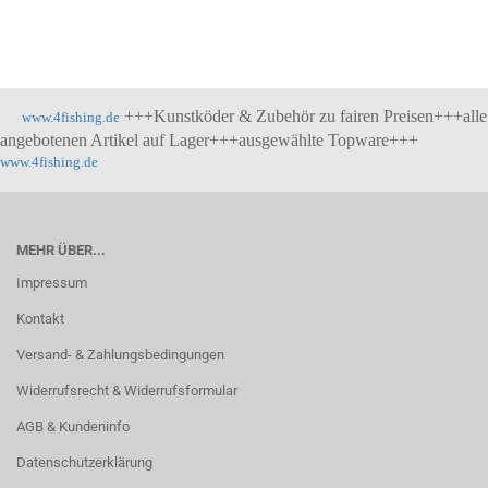
+++Kunstköder & Zubehör zu fairen Preisen+++alle
www.4fishing.de
angebotenen Artikel auf Lager+++ausgewählte Topware+++
www.4fishing.de
MEHR ÜBER...
Impressum
Kontakt
Versand- & Zahlungsbedingungen
Widerrufsrecht & Widerrufsformular
AGB & Kundeninfo
Datenschutzerklärung