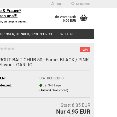
Login
Merkzettel
e & Frauen*
sen uns!!!
Ihr Warenkorb
0,00 EUR
nn, sie angeln auch!!!)
SPINNER, BLINKER, SPOONS & CO.
WEITERE
-27%
ROUT BAIT CHUB 50 - Farbe: BLACK / PINK
 Flavour: GARLIC
t.Nr.:
UG-TBCH50BPG
eferzeit:
ca. 3-4 Tage
(Ausland abweichend)
Statt 6,85 EUR
Nur 4,95 EUR