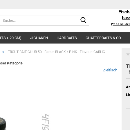
Fisch
Suche...
has
(*= es sei de
TS > 20 CM)
JIGHAKEN
HARDBAITS
CHATTERBAITS & CO.
»
TROUT BAIT CHUB 50 - Farbe: BLACK / PINK - Flavour: GARLIC
ieser Kategorie
T
Zielfisch
-
Ar
Li