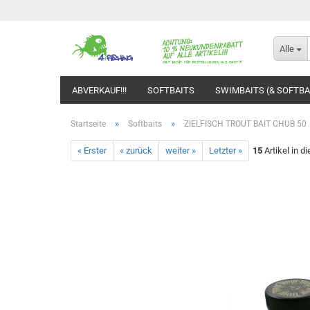
Alle
ABVERKAUF!!!
SOFTBAITS
SWIMBAITS (& SOFTBAI
»
»
Startseite
Softbaits
ZIELFISCH TROUT BAIT CHUB 50
« Erster
« zurück
weiter »
Letzter »
15
Artikel in d